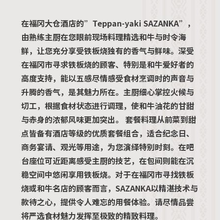
在福冈大仓酒店的”Teppan-yaki SAZANKA”，
由熟练主厨在您眼前现场料理精选和牛与时令海
鲜，让您充分享受铁板烧独有的香气与鲜味。深受
在福冈市寻求铁板烧的顾客、特别是和牛爱好者的
高度支持，能以五感尽情感受食材烹调时的声音与
升腾的香气，是其魅力所在。主厨细心掌控火候与
切工，根据食材状态进行调理，使和牛油花的甘甜
与赤身的浓郁风味更加突出。 套餐料理从前菜到甜
点皆备有酒店等级的优质套餐组合，适合纪念日、
商务宴请、观光等用途，为您演绎特别时刻。在吧
台座位可近距离感受主厨的技艺，在包间则能在沉
稳空间中悠闲享用铁板烧。对于在福冈市寻找铁板
烧或和牛名店的顾客而言，SAZANKA以精湛技术与
款待之心，提供令人难忘的用餐体验。请尽情品尝
将严选食材魅力发挥至极致的精致料理。