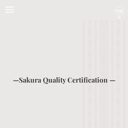
TW
—Sakura Quality Certification —