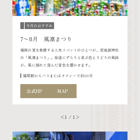
今月のおすすめ
7〜8月 風凛まつり
福岡の夏を象徴する人気イベントのひとつが、宮地嶽神社
の「風凛まつり」。参道にずらりと並ぶ色とりどりの風鈴
が、風に揺れて澄んだ音色を響かせます。
福間駅からバスまたはタクシーで約10分
公式HP
MAP
＜
1 / 1
＞
中洲ジャズ
雷