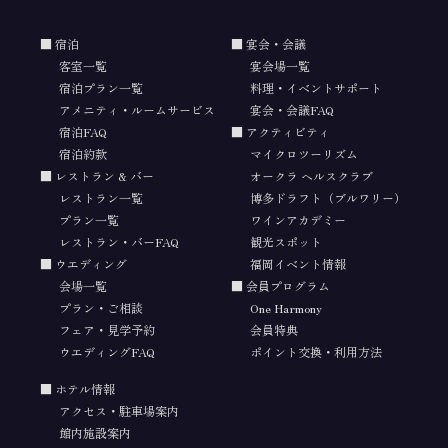
宿泊
宴会・会議
客室一覧
宴会場一覧
宿泊プラン一覧
料理・イベントサポート
アメニティ・ルームサービス
宴会・会議FAQ
宿泊FAQ
アクティビティ
宿泊約款
マイクロツーリズム
レストラン & バー
オークラ ヘルスクラブ
レストラン一覧
博多ドラフト（ブルワリー）
プラン一覧
ワインアカデミー
レストラン・バーFAQ
観光スポット
ウエディング
福岡イベント情報
会場一覧
会員プログラム
プラン・ご相談
One Harmony
フェア・見学予約
会員特典
ウエディングFAQ
ポイント交換・利用方法
ホテル情報
アクセス・駐車場案内
館内施設案内