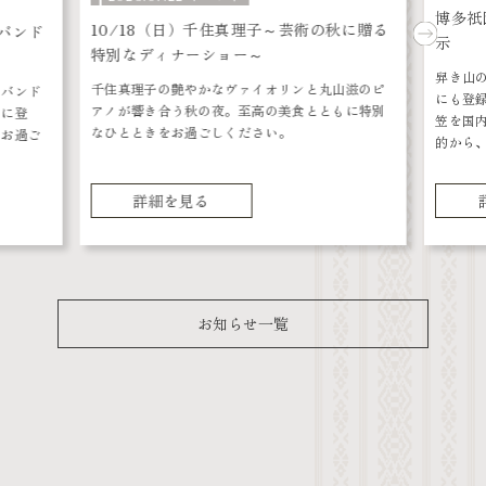
博多祇
10/18（日）千住真理子～芸術の秋に贈る
バンド
示
特別なディナーショー～
舁き山の
千住真理子の艶やかなヴァイオリンと丸山滋のピ
トバンド
にも登
アノが響き合う秋の夜。至高の美食とともに特別
ジに登
笠を国
なひとときをお過ごしください。
をお過ご
的から、
詳細を見る
お知らせ一覧