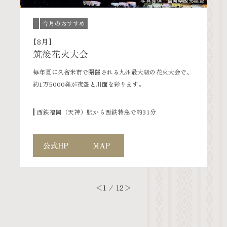
写真提供：福岡県観光連盟
観光連盟
今月のおすすめ
【
【8月】
筑後花火大会
ッ
博
露
毎年夏に久留米市で開催される九州最大級の花火大会で、
約1万5000発が夜空と川面を彩ります。
西鉄福岡（天神）駅から西鉄特急で約31分
公式HP
MAP
＜
1 / 12
＞