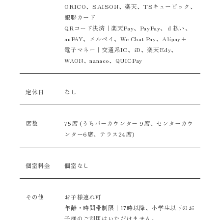
ORICO、SAISON、楽天、TSキュービック、
銀聯カード
QRコード決済｜楽天Pay、PayPay、ｄ払い、
auPAY、メルペイ、
We Chat Pay、
Alipay+
電子マネー｜交通系IC、iD、楽天Edy、
WAON、nanaco、QUICPay
定休日
なし
席数
75席 (うちバーカウンター 9席、センターカウ
ンター6席、テラス24席)
個室料金
個室なし
その他
お子様連れ可
年齢・時間帯制限｜17時以降、小学生以下のお
子様のご利用はいただけません。