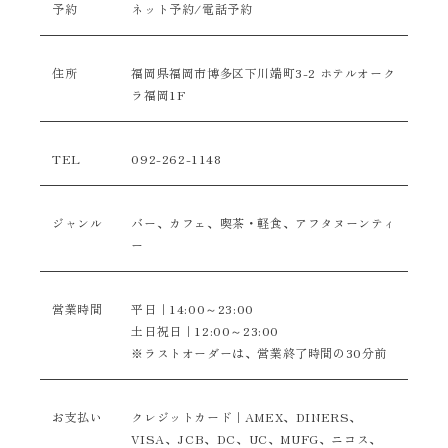
予約
ネット予約/電話予約
住所
福岡県福岡市博多区下川端町3-2 ホテルオーク
ラ福岡1F
TEL
092-262-1148
ジャンル
バー、カフェ、喫茶・軽食、アフタヌーンティ
ー
営業時間
平日｜14:00～23:00
土日祝日｜12:00～23:00
※ラストオーダーは、営業終了時間の30分前
お支払い
クレジットカード｜AMEX、DINERS、
VISA、JCB、DC、UC、MUFG、ニコス、