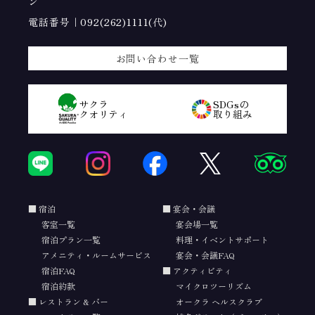
ン
電話番号｜
092(262)1111(代)
お問い合わせ一覧
サクラ
SDGsの
クオリティ
取り組み
宿泊
宴会・会議
客室一覧
宴会場一覧
宿泊プラン一覧
料理・イベントサポート
アメニティ・ルームサービス
宴会・会議FAQ
宿泊FAQ
アクティビティ
宿泊約款
マイクロツーリズム
レストラン & バー
オークラ ヘルスクラブ