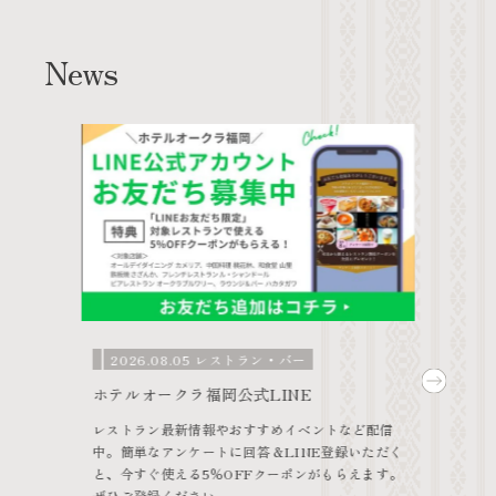
News
2026.08.05 レストラン・バー
～9月
ホテルオークラ福岡公式LINE
202
レストラン最新情報やおすすめイベントなど配信
「とろ
身サラ
中。簡単なアンケートに回答＆LINE登録いただく
す～
じめに提
と、今すぐ使える5％OFFクーポンがもらえます。
一品料
ぜひご登録ください。
とろけ