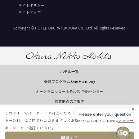
サイトポリシー
サイトマップ
Copyright © HOTEL OKURA FUKUOKA Co., Ltd. All Rights Reserved.
ホテル一覧
会員プログラム One Harmony
オークラニッコーホテルズ 予約センター
営業拠点のご案内
マイレージ提携サービス
このサイトでは、サービス向上のためにクッキーを使用しています。
クッ
キーの利用にご同意いただきますようお願いいたします。
詳細は
クッキー
ポリシー
をご確認ください。
同意する