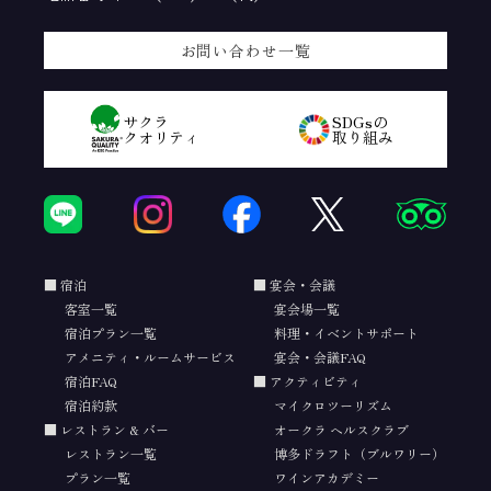
お問い合わせ一覧
サクラ
SDGsの
クオリティ
取り組み
宿泊
宴会・会議
客室一覧
宴会場一覧
宿泊プラン一覧
料理・イベントサポート
アメニティ・ルームサービス
宴会・会議FAQ
宿泊FAQ
アクティビティ
宿泊約款
マイクロツーリズム
レストラン & バー
オークラ ヘルスクラブ
レストラン一覧
博多ドラフト（ブルワリー）
プラン一覧
ワインアカデミー