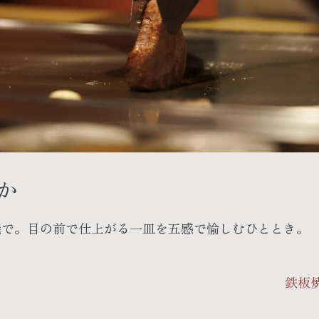
か
焼で。目の前で仕上がる一皿を五感で愉しむひととき。
鉄板